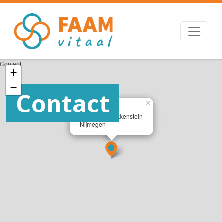
Contant
+
−
Contact
×
FAAM Vitaal
Sportpark Brakkenstein
Nijmegen